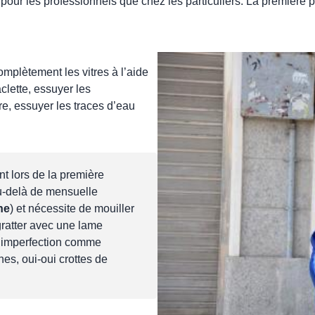
 pour les professionnels que chez les particuliers. La première p
complètement les vitres à l’aide
clette, essuyer les
re, essuyer les traces d’eau
t lors de la première
au-delà de mensuelle
ne
) et nécessite de mouiller
gratter avec une lame
te imperfection comme
hes, oui-oui crottes de