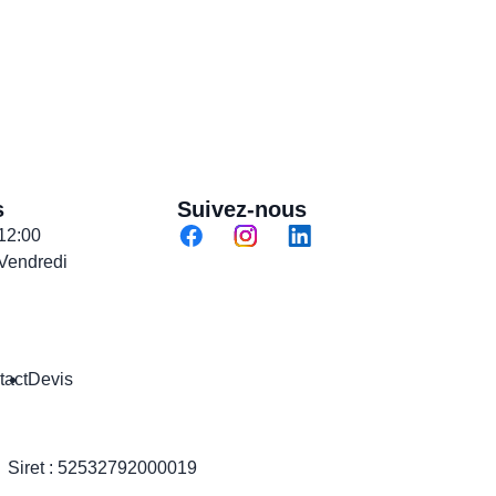
s
Suivez-nous
 12:00
 Vendredi
tact
Devis
Siret :
52532792000019