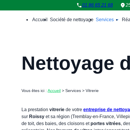
Panneau de gestion des cookies
01 86 65 21 68
2
Accueil
Société de nettoyage
Services
Réa
Nettoyage d
Vous êtes ici :
Accueil
>
Services
> Vitrerie
La prestation
vitrerie
de votre
entreprise de nettoy
sur
Roissy
et sa région (Tremblay-en-France, Villep
de toit, des baies, des cloisons et
portes vitrées
, de