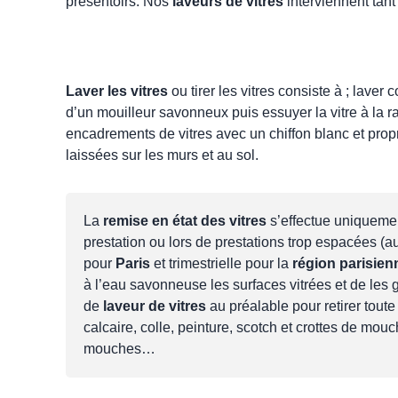
présentoirs. Nos
laveurs de vitres
interviennent tant
Laver les vitres
ou tirer les vitres consiste à ; laver 
d’un mouilleur savonneux puis essuyer la vitre à la ra
encadrements de vitres avec un chiffon blanc et prop
laissées sur les murs et au sol.
La
remise en état des vitres
s’effectue uniquemen
prestation ou lors de prestations trop espacées (
pour
Paris
et trimestrielle pour la
région parisien
à l’eau savonneuse les surfaces vitrées et de les 
de
laveur de vitres
au préalable pour retirer tou
calcaire, colle, peinture, scotch et crottes de mouc
mouches…