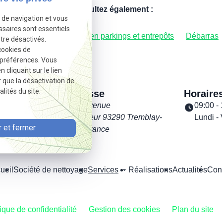
Consultez également :
e de navigation et vous
ssaires sont essentiels
tres prestations
Entretien parkings et entrepôts
Débarras
tre désactivés.
cookies de
 préférences. Vous
cliquant sur le lien
r que la désactivation de
lités du site.
Adresse
Horaire
dre
25 avenue
09:00 -
Pasteur
93290 Tremblay-
Lundi -
 et fermer
en-France
 68
ueil
Société de nettoyage
Services
Réalisations
Actualités
Con
tique de confidentialité
Gestion des cookies
Plan du site