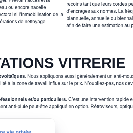
er. Prévoir l’accès et la
recoins tant que leurs cordes pe
seau ou encore nacelle
d’encrages aux normes. La fréque
toral si l’immobilisation de la
biannuelle, annuelle ou biennal
érations de nettoyage.
afin de faire une estimation au pl
ATIONS VITRERIE
ovoltaïques
. Nous appliquons aussi généralement un anti-mousse
lité à la zone de travail influe sur le prix. N’oubliez-pas, nos 
ofessionnels et/ou particuliers
. C’est une intervention rapide
ement anti-pluie peut-être appliqué en option. Rétroviseurs, optiqu
re vie privée