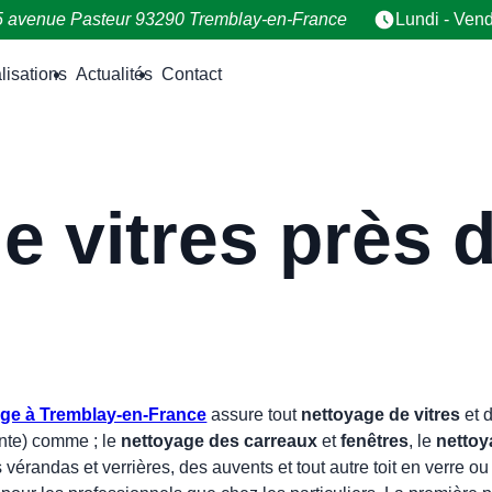
5 avenue Pasteur
93290 Tremblay-en-France
Lundi - Vend
lisations
Actualités
Contact
e vitres près 
age à Tremblay-en-France
assure tout
nettoyage de vitres
et d
inte) comme ; le
nettoyage des carreaux
et
fenêtres
, le
nettoy
s vérandas et verrières, des auvents et tout autre toit en verre ou 