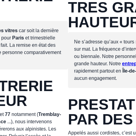
TRES G
HAUTEU
s vitres
car soit la dernière
e pour
Paris
et trimestrielle
Ne s’adresse qu’aux « tours
 fait. La remise en état des
sur mat. La fréquence d’interv
 de personne comparativement
ou biennale. Notre personnel 
grande hauteur. Notre
entrep
rapidement partout en
Île-d
aucun engagement.
ITRERIE
EUR
PRESTAT
PAR DES
et
77
notamment (
Tremblay-
nce
...), nous intervenons
rerons aux alpinistes. Les
Appelés aussi cordistes, c’est 